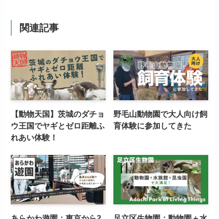
関連記事
【動物天国】茨城のダチョ
野毛山動物園で大人向け飼
ウ王国でヤギとゼロ距離ふ
育体験に参加してきた
れあい体験！
あらかわ遊園：東京から2
足立区生物園：動物園＋水