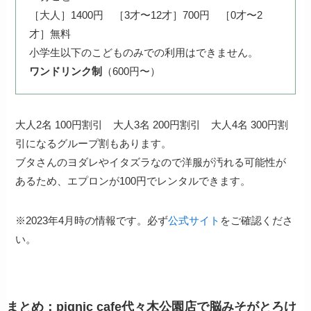
［大人］1400円 ［3才〜12才］700円 ［0才〜2
才］無料
小学生以下のこどものみでの利用はできません。
ワンドリンク制
（600円〜）
大人2名 100円割引 大人3名 200円割引 大人4名 300円割
引になるグループ割もあります。
ブタさんのヨダレやイタズラなので洋服が汚れる可能性が
あるため、エプロンが100円でレンタルできます。
※2023年4月時の情報です。必ず
公式サイト
をご確認くださ
い。
まとめ：pignic cafe代々木公園店で脳みそがとろけ