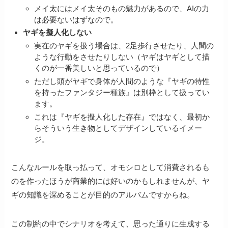
メイ太にはメイ太そのもの魅力があるので、AIの力
は必要ないはずなので。
ヤギを擬人化しない
実在のヤギを扱う場合は、2足歩行させたり、人間の
ような行動をさせたりしない（ヤギはヤギとして描
くのが一番美しいと思っているので）
ただし頭がヤギで身体が人間のような『ヤギの特性
を持ったファンタジー種族』は別枠として扱ってい
ます。
これは『ヤギを擬人化した存在』ではなく、最初か
らそういう生き物としてデザインしているイメー
ジ。
こんなルールを取っ払って、オモシロとして消費されるも
のを作ったほうが商業的には好いのかもしれませんが、ヤ
ギの知識を深めることが目的のアルバムですからね。
この制約の中でシナリオを考えて、思った通りに生成する