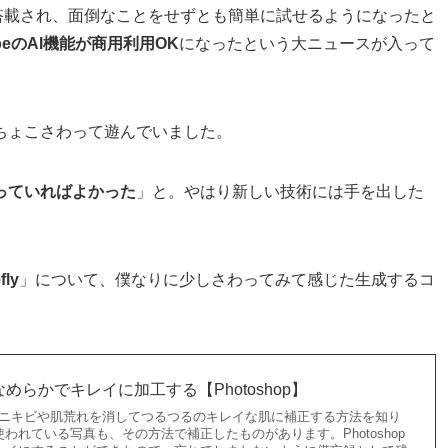
AIが搭載され、面倒なことをせずとも簡単に試せるようになったと
beのAI機能が商用利用OK
になったという大ニュースが入って
ちょこさわって遊んでいました。
っていればよかった
」と。やはり新しい技術には手を出した
fly
」について、僕なりに少しさわってみて感じた生成するコ
めらかでキレイに加工する【Photoshop】
ールで、ニキビや肌荒れを消してつるつるのキレイな肌に補正する方法を知り
われている写真も、その方法で補正したものがあります。Photoshop