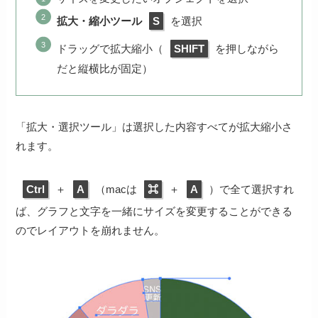
拡大・縮小ツール
S
を選択
ドラッグで拡大縮小（
SHIFT
を押しながら
だと縦横比が固定）
「拡大・選択ツール」は選択した内容すべてが拡大縮小さ
れます。
Ctrl
＋
A
（macは
⌘
＋
A
）で全て選択すれ
ば、グラフと文字を一緒にサイズを変更することができる
のでレイアウトを崩れません。